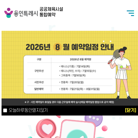
본문 바로가기
용인특례시
공공체육시설
통합예약
메인비주얼
모든 예약을 한번에 쉽고 간편하게!
2
/
3
오늘하루동안열지않기
[닫기]
오늘하루동안열지않기
[닫기]