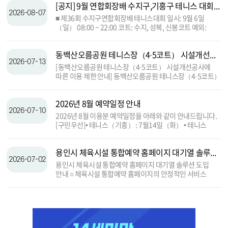
[공지] 9월 연합회장배 수지구,기흥구 테니스 대회 안내
2026-08-07
■ 제36회 수지구연합회장배 테니스대회 일시: 9월 6일
（일） 08:00 ~ 22:00 코트: 수지, 성복, 신봉코트 예외:
6코트는 현장 발권 ■ 제23회 기흥구연합회장배 테니스대회
일시: 9월 20일（일） 08:00 ~ 22:00 코트: 성복, 신봉코트
동백산오름공원 테니스장（4·5코트） 시설개선공사에 따른 이용 제한 안내
예외: 6코트는 현장 발권
2026-07-13
[동백산오름공원 테니스장（4·5코트） 시설개선공사에
따른 이용 제한 안내] 동백산오름공원 테니스장（4·5코트）
의 시설 환경 개선을 위한 공사가 아래와 같이 진행될
예정입니다. 공사기간 동안 해당 코트의 이용이 제한되오니,
2026년 8월 예약일정 안내
예약 및 이용에 참고하시기 바랍니다. ○ 공사대상:
2026-07-10
동백산오름공원 테니스장 4·5코트 ○ 공사기간: 2026. 8. 1.
2026년 8월 이용분 예약일정을 아래와 같이 안내드립니다.
（토） ~ 11월 중순 준공 예정 ○ 이용안내: 공사기간 중
[구민우선]• 테니스（기흥） : 7월14일（화） • 테니스
4·5코트 예약 및 이용이 제한됩니다. ※ 공사일정은 현장
（처인, 수지） : 7월15일（수） • 그외종목 : 7월16일
여건 및 기상 상황에 따라 변경될 수 있습니다. ※ 이용자
（목） [시민우선]• 전종목 : 7월20일（월） [일반예약] •
여러분의 안전과 더욱 쾌적한 시설 제공을 위한 공사이오니
용인시 체육시설 통합예약 홈페이지 대기열 솔루션 도입 안내
전종목 : 7월21일（화） ~ 8월31일（월）
많은 양해 부탁드립니다.
2026-07-02
용인시 체육시설 통합예약 홈페이지 대기열 솔루션 도입
안내 ○ 체육시설 통합예약 홈페이지의 안정적인 서비스
제공과 원활한 예약 진행을 위해 대기열 솔루션을
운영합니다. ○ 운영일자 : 2026년 8월 예약분부터 ○ 예약
시작 시간 등 접속자가 많은 경우에는 접속 순서에 따라 대기
화면이 표시될 수 있으며, 순차적으로 홈페이지 이용이
팝업존
가능합니다. ○ 이용자 여러분께 보다 공정하고 쾌적한 예약