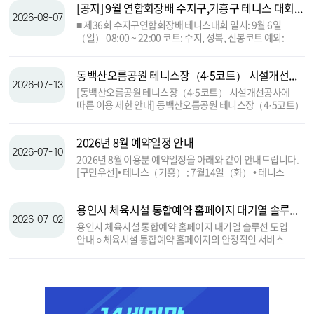
[공지] 9월 연합회장배 수지구,기흥구 테니스 대회 안내
2026-08-07
■ 제36회 수지구연합회장배 테니스대회 일시: 9월 6일
（일） 08:00 ~ 22:00 코트: 수지, 성복, 신봉코트 예외:
6코트는 현장 발권 ■ 제23회 기흥구연합회장배 테니스대회
일시: 9월 20일（일） 08:00 ~ 22:00 코트: 성복, 신봉코트
동백산오름공원 테니스장（4·5코트） 시설개선공사에 따른 이용 제한 안내
예외: 6코트는 현장 발권
2026-07-13
[동백산오름공원 테니스장（4·5코트） 시설개선공사에
따른 이용 제한 안내] 동백산오름공원 테니스장（4·5코트）
의 시설 환경 개선을 위한 공사가 아래와 같이 진행될
예정입니다. 공사기간 동안 해당 코트의 이용이 제한되오니,
2026년 8월 예약일정 안내
예약 및 이용에 참고하시기 바랍니다. ○ 공사대상:
2026-07-10
동백산오름공원 테니스장 4·5코트 ○ 공사기간: 2026. 8. 1.
2026년 8월 이용분 예약일정을 아래와 같이 안내드립니다.
（토） ~ 11월 중순 준공 예정 ○ 이용안내: 공사기간 중
[구민우선]• 테니스（기흥） : 7월14일（화） • 테니스
4·5코트 예약 및 이용이 제한됩니다. ※ 공사일정은 현장
（처인, 수지） : 7월15일（수） • 그외종목 : 7월16일
여건 및 기상 상황에 따라 변경될 수 있습니다. ※ 이용자
（목） [시민우선]• 전종목 : 7월20일（월） [일반예약] •
여러분의 안전과 더욱 쾌적한 시설 제공을 위한 공사이오니
용인시 체육시설 통합예약 홈페이지 대기열 솔루션 도입 안내
전종목 : 7월21일（화） ~ 8월31일（월）
많은 양해 부탁드립니다.
2026-07-02
용인시 체육시설 통합예약 홈페이지 대기열 솔루션 도입
안내 ○ 체육시설 통합예약 홈페이지의 안정적인 서비스
제공과 원활한 예약 진행을 위해 대기열 솔루션을
운영합니다. ○ 운영일자 : 2026년 8월 예약분부터 ○ 예약
시작 시간 등 접속자가 많은 경우에는 접속 순서에 따라 대기
화면이 표시될 수 있으며, 순차적으로 홈페이지 이용이
팝업존
가능합니다. ○ 이용자 여러분께 보다 공정하고 쾌적한 예약