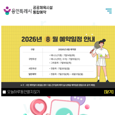
본문 바로가기
용인특례시
공공체육시설
통합예약
메인비주얼
모든 예약을 한번에 쉽고 간편하게!
2
/
3
오늘하루동안열지않기
[닫기]
오늘하루동안열지않기
[닫기]